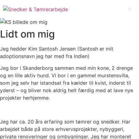
Videre
til
Me
indhold
Lidt om mig
Jeg hedder Kim Santosh Jensen (Santosh er mit
adoptionsnavn jeg har med fra Indien)
Jeg bor i Skanderborg sammen med min kone, 2 drenge
og en lille aktiv hund. Vi bor i en gammel murstensvilla,
som jeg selv har istandsat fra kælder til kvist, inderst til
yderst – og bliver nok aldrig helt færdig med at lave nye
projekter herhjemme.
Jeg har ca. 20 års erfaring som tømrer og snedker. Har
arbejdet både på store erhvervsprojekter, nybyggeri
,
private renoveringer og ombygninger. Jeg har monteret